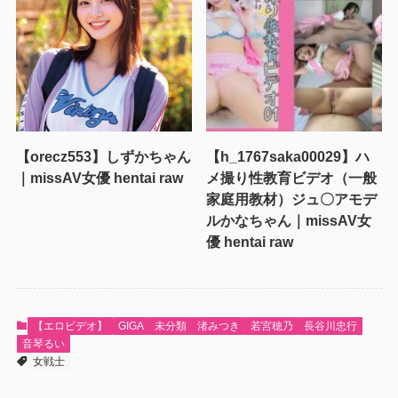
【orecz553】しずかちゃん
【h_1767saka00029】ハ
｜missAV女優 hentai raw
メ撮り性教育ビデオ（一般
家庭用教材）ジュ〇アモデ
ルかなちゃん｜missAV女
優 hentai raw
【エロビデオ】
GIGA
未分類
渚みつき
若宮穂乃
長谷川忠行
音琴るい
女戦士