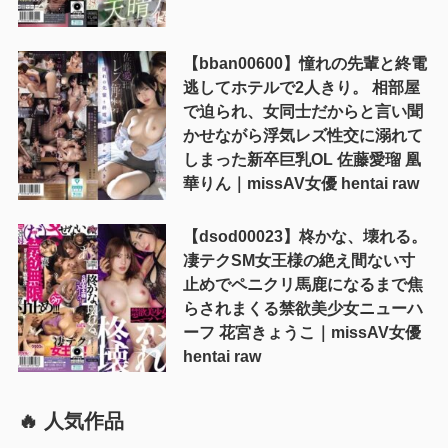
【bban00600】憧れの先輩と終電
逃してホテルで2人きり。 相部屋
で迫られ、女同士だからと言い聞
かせながら浮気レズ性交に溺れて
しまった新卒巨乳OL 佐藤愛瑠 凰
華りん｜missAV女優 hentai raw
【dsod00023】柊かな、壊れる。
凄テクSM女王様の絶え間ない寸
止めでペニクリ馬鹿になるまで焦
らされまくる禁欲美少女ニューハ
ーフ 花宮きょうこ｜missAV女優
hentai raw
🔥 人気作品