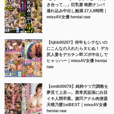
き合って…」巨乳妻 晩酌ナンパ
連れ込み中出し鮑酒 27人8時間｜
missAV女優 hentai raw
【hjbb00207】何年もシテないの
にこんなの入れたらタヒぬ！ デカ
尻人妻をデカチン即ズボ中出しで
ヒャッハー｜missAV女優 hentai
raw
【emlb00078】純粋ケツ穴調教を
夢見て上京―。異常尻拡張に白目
イキ人間卒業。腹凹アナル肉便器
天晴乃愛1stBEST｜missAV女優
hentai raw