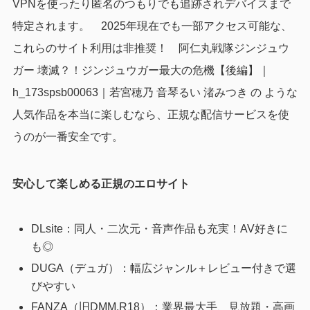
VPNを使ったり匿名のつもりでも追跡されデバイスまで
特定されます。
2025年現在でも一部アクセス可能な、
これらのサイト利用は非推奨！
阿仁丸戦隊ジンジュウ
ガー 壊滅？！ジンジュウガー最大の危機【後編】｜
h_173spsb00063｜若宮穂乃 音琴るい 渚みつき の ような
人気作品を本当に楽しむなら、正規な配信サービスを使
うのが一番安全です。
安心して楽しめる正規のエロサイト
DLsite：同人・二次元・音声作品も充実！AV好きに
も◎
DUGA（デュガ）：幅広ジャンル＋レビュー付きで選
びやすい
FANZA（旧DMM.R18）：業界最大手、見放題・高画