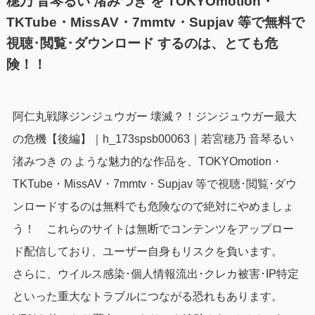
穂乃 音琴るい 渚みつき を TOKYOmotion・
TKTube・MissAV・7mmtv・Supjav 等で無料で
視聴･閲覧･ダウンロード するのは、とても危
険！！
阿仁丸戦隊ジンジュウガー 壊滅？！ジンジュウガー最大
の危機【後編】｜h_173spsb00063｜若宮穂乃 音琴るい
渚みつき の ような魅力的な作品を、TOKYOmotion・
TKTube・MissAV・7mmtv・Supjav 等で視聴･閲覧･ダウ
ンロードするのは無料でも危険なので絶対にやめましょ
う！
これらのサイトは無断でコンテンツをアップロー
ド配信しており、ユーザー自身もリスクを負います。
さらに、ウイルス感染･個人情報流出･クレカ被害･IP特定
といった重大なトラブルにつながる恐れもあります。