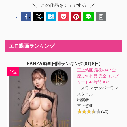
この作品をシェアする
エロ動画ランキング
FANZA動画日間ランキング(8月8日)
三上悠亜 最後のAV 全
1位
歴史96作品 完全コンプ
リート48時間BOX
エスワン ナンバーワン
スタイル
出演者：
三上悠亜
(40)