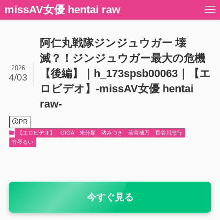
missAV女優 hentai raw
阿仁丸戦隊ジンジュウガー 壊
滅？！ジンジュウガー最大の危機
2026
【後編】｜h_173spsb00063｜【エ
4/03
ロビデオ】-missAV女優 hentai
raw-
PR
【エロビデオ】
GIGA
未分類
渚みつき
若宮穂乃
長谷川忠行
音琴るい
今すぐ見る